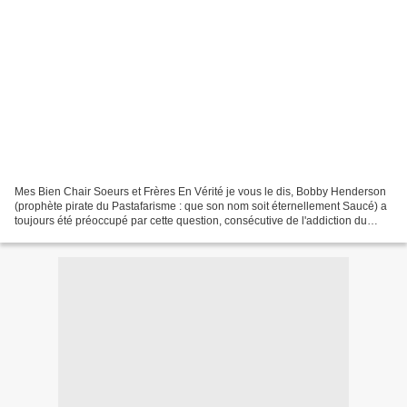
Mes Bien Chair Soeurs et Frères En Vérité je vous le dis, Bobby Henderson
(prophète pirate du Pastafarisme : que son nom soit éternellement Saucé) a
toujours été préoccupé par cette question, consécutive de l'addiction du
Monstre à la Divine Bibine. Mieux,...