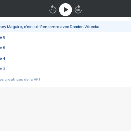
bey Maguire, c'est lui ! Rencontre avec Damien Witecka
e 6
e 5
e 4
e 3
s créatrices de la VF !
e 2
e 1
e Mektoub My Love arrive enfin ! Rencontre avec Shaïn Boumedine et Sal
i : après Toni en famille