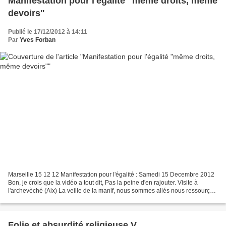
Manifestation pour l'égalité "même droits, même
devoirs"
Publié le 17/12/2012 à 14:11
Par
Yves Forban
Marseille 15 12 12 Manifestation pour l'égalité : Samedi 15 Decembre 2012
Bon, je crois que la vidéo a tout dit, Pas la peine d'en rajouter. Visite à
l'archevèché (Aix) La veille de la manif, nous sommes allés nous ressourçer
à Aix où une conférence était...
Folie et absurdité religieuse V