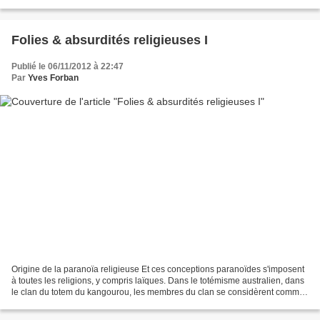
interdit d'inceste, c'est aussi...
Folies & absurdités religieuses I
Publié le 06/11/2012 à 22:47
Par
Yves Forban
Origine de la paranoïa religieuse Et ces conceptions paranoïdes s'imposent
à toutes les religions, y compris laïques. Dans le totémisme australien, dans
le clan du totem du kangourou, les membres du clan se considèrent comme
habités par l'âme du kangourou...