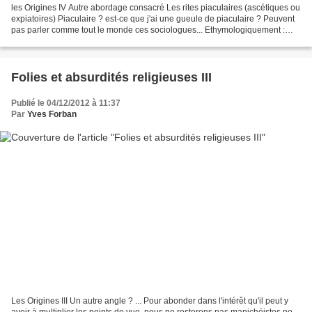
les Origines IV Autre abordage consacré Les rites piaculaires (ascétiques ou
expiatoires) Piaculaire ? est-ce que j'ai une gueule de piaculaire ? Peuvent
pas parler comme tout le monde ces sociologues... Ethymologiquement :
"expiatoire" Bon en gros, le...
Folies et absurdités religieuses III
Publié le 04/12/2012 à 11:37
Par
Yves Forban
Les Origines III Un autre angle ? ... Pour abonder dans l'intérêt qu'il peut y
avoir à multiplier les points de vue, nous ne resterons pas manichéistes ne